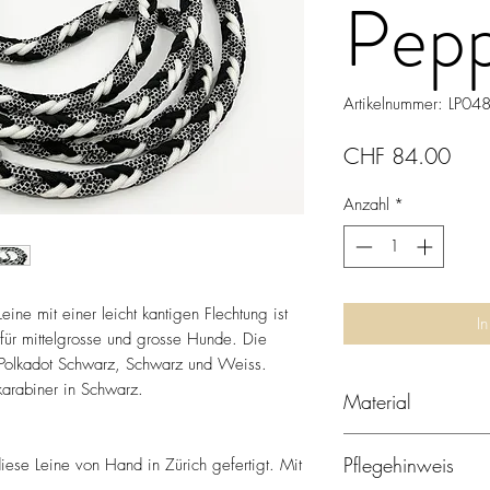
Pep
Artikelnummer: LP04
Prei
CHF 84.00
Anzahl
*
eine mit einer leicht kantigen Flechtung ist
I
für mittelgrosse und grosse Hunde. Die
 Polkadot Schwarz, Schwarz und Weiss.
karabiner in Schwarz.
Material
Paracord ist ein leic
Pflegehinweis
iese Leine von Hand in Zürich gefertigt. Mit
ursprünglich als Fang