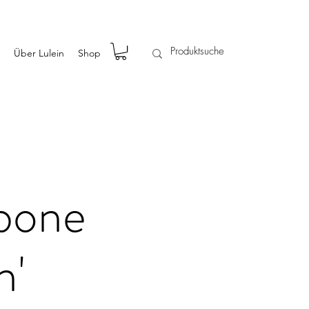
Über Lulein
Shop
bone
n'