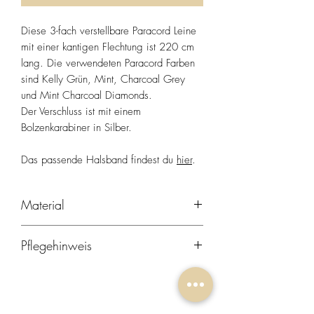
Diese 3-fach verstellbare Paracord Leine
mit einer kantigen Flechtung ist 220 cm
lang. Die verwendeten Paracord Farben
sind Kelly Grün, Mint, Charcoal Grey
und Mint Charcoal Diamonds.
Der Verschluss ist mit einem
Bolzenkarabiner in Silber.
Das passende Halsband findest du
hier
.
Material
Paracord ist ein leichtes Kernmantel-Seil
Pflegehinweis
aus Nylon, das ursprünglich als
Fangleine bei amerikanischen
Unsere hochwertigen Produkte lassen sich
Fallschirmen im zweiten Weltkrieg
ganz einfach reinigen, damit du lange
eingesetzt wurde. Es saugt nur wenig
Freude daran hast.
Wasser, ist absolut langlebig, sehr