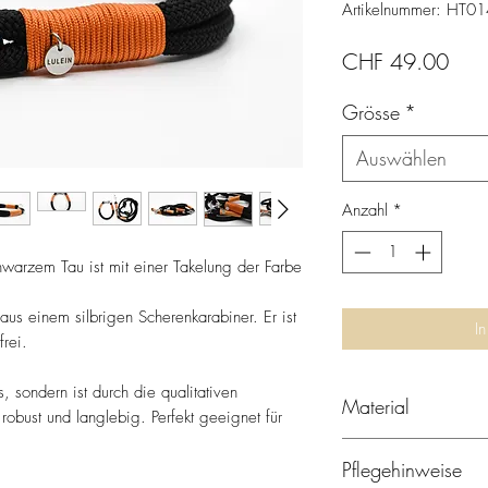
Artikelnummer: HT01
Prei
CHF 49.00
Grösse
*
Auswählen
Anzahl
*
warzem Tau ist mit einer Takelung der Farbe
aus einem silbrigen Scherenkarabiner. Er ist
I
frei.
, sondern ist durch die qualitativen
Material
robust und langlebig. Perfekt geeignet für
Das verwendete Tau b
Pflegehinweise
geflochtenem Aussenm