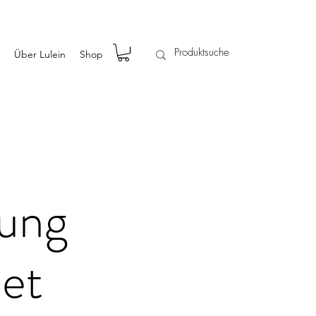
Über Lulein
Shop
ung
et